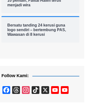
10 pemain, Faisal Halim terus
menjadi wira
Bersatu tanding 24 kerusi guna
logo sendiri – bertembung PAS,
Wawasan di 8 kerusi
Follow Kami:
F
T
In
Ti
X
Y
Y
a
hr
st
k
o
o
c
e
a
T
u
u