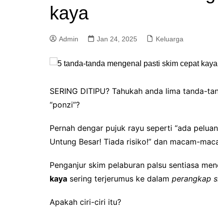
kaya
a
m
Admin
Jan 24, 2025
Keluarga
SERING DITIPU? Tahukah anda lima tanda-ta
“ponzi”?
Pernah dengar pujuk rayu seperti “ada peluan
Untung Besar! Tiada risiko!” dan macam-maca
Penganjur skim pelaburan palsu sentiasa men
kaya
sering terjerumus ke dalam
perangkap 
Apakah ciri-ciri itu?