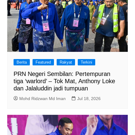
Berita
Featured
Rakyat
Terkini
PRN Negeri Sembilan: Pertempuran
tiga ‘warlord’ – Tok Mat, Anthony Loke
dan Jalaluddin jadi tumpuan
Mohd Ridzwan Md Iman
Jul 18, 2026