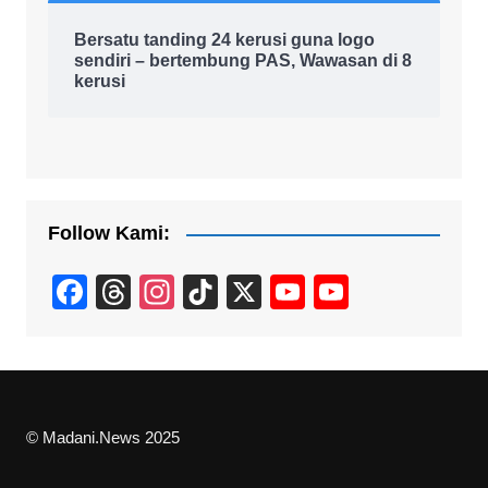
Bersatu tanding 24 kerusi guna logo
sendiri – bertembung PAS, Wawasan di 8
kerusi
Follow Kami:
F
T
In
Ti
X
Y
Y
a
hr
st
k
o
o
c
e
a
T
u
u
e
a
gr
o
T
T
b
d
a
k
u
u
© Madani.News 2025
o
s
m
b
b