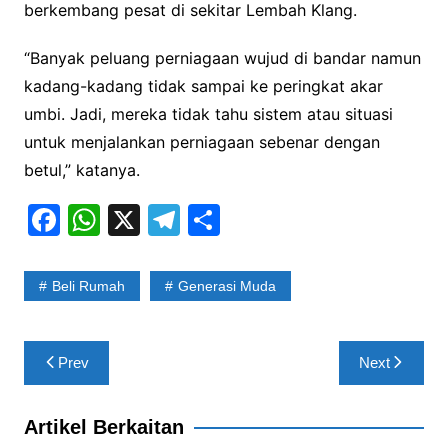
berkembang pesat di sekitar Lembah Klang.
“Banyak peluang perniagaan wujud di bandar namun
kadang-kadang tidak sampai ke peringkat akar
umbi. Jadi, mereka tidak tahu sistem atau situasi
untuk menjalankan perniagaan sebenar dengan
betul,” katanya.
F
W
X
T
S
a
h
el
h
c
at
e
ar
Beli Rumah
Generasi Muda
e
s
gr
e
b
A
a
Post
Prev
Next
o
p
m
navigation
o
p
Artikel Berkaitan
k