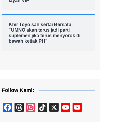
layan VIP
Khir Toyo sah sertai Bersatu.
“UMNO akan terus jadi parti
suplemen jika terus menyorok di
bawah ketiak PH”
Follow Kami:
F
T
In
Ti
X
Y
Y
a
hr
st
k
o
o
c
e
a
T
u
u