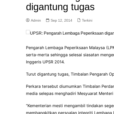
digantung tugas
a
m
Admin
Sep 12, 2014
Terkini
Pengarah Lembaga Peperiksaan Malaysa (LPM)
serta-merta sehingga selesai siasatan menge
Inggeris UPSR 2014.
Turut digantung tugas, Timbalan Pengarah Ope
Perkara tersebut diumumkan Timbalan Perdana
media selepas menghadiri Mesyuarat Menteri
“Kementerian mesti mengambil tindakan segera
membangkitkan persoalan integriti Lembaga 