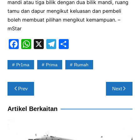
mandi atau tiga bilik dengan dua bilik mandi, ruang
tamu dan dapur mengikut keluasan dan pembeli
boleh membuat pilihan mengikut kemampuan. –
mStar
F
W
X
T
S
a
h
el
h
c
at
e
ar
Pr1ma
Prima
Rumah
e
s
gr
e
b
A
a
Post
Prev
Next
o
p
m
navigation
o
p
Artikel Berkaitan
k