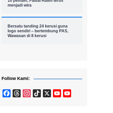
10 pemain, Faisal Halim terus
menjadi wira
Bersatu tanding 24 kerusi guna
logo sendiri – bertembung PAS,
Wawasan di 8 kerusi
Follow Kami:
F
T
In
Ti
X
Y
Y
a
hr
st
k
o
o
c
e
a
T
u
u