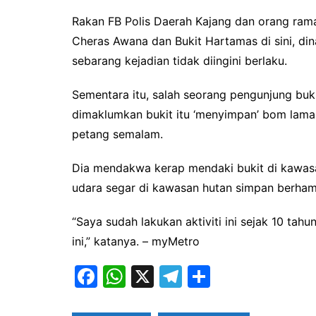
Rakan FB Polis Daerah Kajang dan orang rama
Cheras Awana dan Bukit Hartamas di sini, di
sebarang kejadian tidak diingini berlaku.
Sementara itu, salah seorang pengunjung bukit
dimaklumkan bukit itu ‘menyimpan’ bom lama 
petang semalam.
Dia mendakwa kerap mendaki bukit di kawas
udara segar di kawasan hutan simpan berham
“Saya sudah lakukan aktiviti ini sejak 10 tah
ini,” katanya. – myMetro
F
W
X
T
S
a
h
el
h