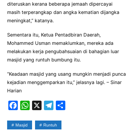
diteruskan kerana beberapa jemaah dipercayai
masih terperangkap dan angka kematian dijangka
meningkat,” katanya.
Sementara itu, Ketua Pentadbiran Daerah,
Mohammed Usman memaklumkan, mereka ada
melakukan kerja pengubahsuaian di bahagian luar
masjid yang runtuh bumbung itu.
“Keadaan masjid yang usang mungkin menjadi punca
kejadian menggemparkan itu,” jelasnya lagi. – Sinar
Harian
F
W
X
T
S
a
h
el
h
c
at
e
ar
Masjid
Runtuh