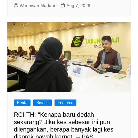
Wartawan Madani
Aug 7, 2026
Berita
Bisnes
Featured
RCI TH: “Kenapa baru dedah
sekarang? Jika kes sebesar ini pun
dilengahkan, berapa banyak lagi kes
disorok bawah karpet” – PAS