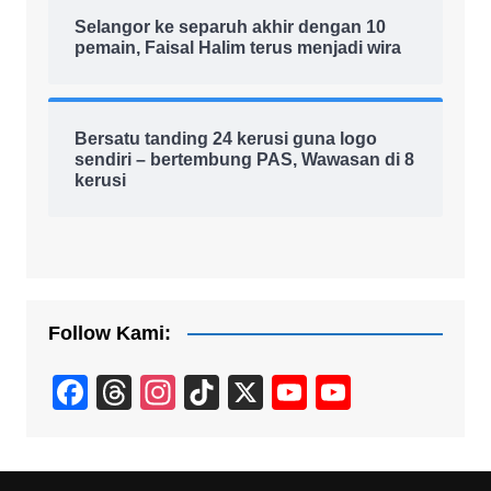
Selangor ke separuh akhir dengan 10
pemain, Faisal Halim terus menjadi wira
Bersatu tanding 24 kerusi guna logo
sendiri – bertembung PAS, Wawasan di 8
kerusi
Follow Kami:
F
T
In
Ti
X
Y
Y
a
hr
st
k
o
o
c
e
a
T
u
u