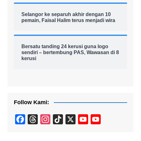
Selangor ke separuh akhir dengan 10
pemain, Faisal Halim terus menjadi wira
Bersatu tanding 24 kerusi guna logo
sendiri – bertembung PAS, Wawasan di 8
kerusi
Follow Kami:
F
T
In
Ti
X
Y
Y
a
hr
st
k
o
o
c
e
a
T
u
u