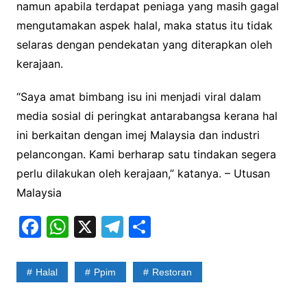
namun apabila terdapat peniaga yang masih gagal
mengutamakan aspek halal, maka status itu tidak
selaras dengan pendekatan yang diterapkan oleh
kerajaan.
“Saya amat bimbang isu ini menjadi viral dalam
media sosial di peringkat antarabangsa kerana hal
ini berkaitan dengan imej Malaysia dan industri
pelancongan. Kami berharap satu tindakan segera
perlu dilakukan oleh kerajaan,” katanya. – Utusan
Malaysia
F
W
X
T
S
a
h
el
h
c
at
e
ar
Halal
Ppim
Restoran
e
s
gr
e