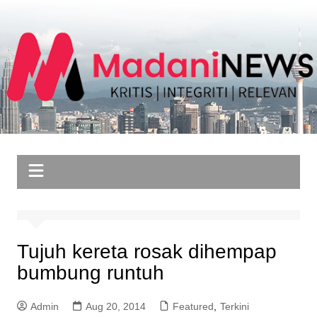
Skip
to
content
Tujuh kereta rosak dihempap
bumbung runtuh
Admin
Aug 20, 2014
Featured
,
Terkini