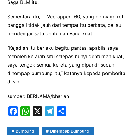
Saga BLM itu.
Sementara itu, T. Veerappen, 60, yang berniaga roti
banggali tidak jauh dari tempat itu berkata, beliau
mendengar satu dentuman yang kuat.
“Kejadian itu berlaku begitu pantas, apabila saya
menoleh ke arah situ selepas bunyi dentuman kuat,
saya tengok semua kereta yang diparkir sudah
dihempap bumbung itu,” katanya kepada pemberita
di sini.
sumber: BERNAMA/bharian
F
W
X
T
S
a
h
el
h
c
at
e
ar
Bumbung
Dihempap Bumbung