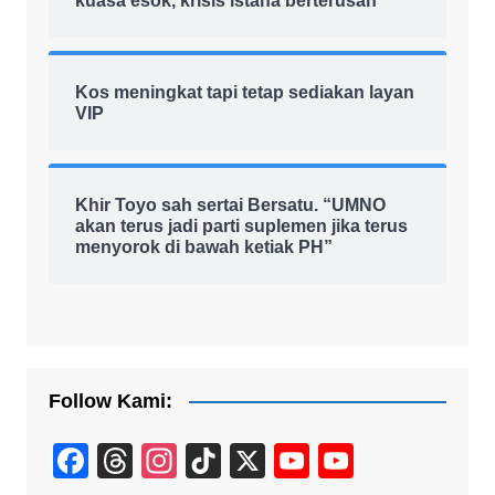
kuasa esok, krisis istana berterusan
Kos meningkat tapi tetap sediakan layan
VIP
Khir Toyo sah sertai Bersatu. “UMNO
akan terus jadi parti suplemen jika terus
menyorok di bawah ketiak PH”
Follow Kami:
F
T
In
Ti
X
Y
Y