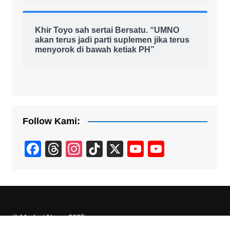
Khir Toyo sah sertai Bersatu. “UMNO
akan terus jadi parti suplemen jika terus
menyorok di bawah ketiak PH”
Follow Kami:
F
T
In
Ti
X
Y
Y
a
hr
st
k
o
o
c
e
a
T
u
u
e
a
gr
o
T
T
b
d
a
k
u
u
© Madani.News 2025