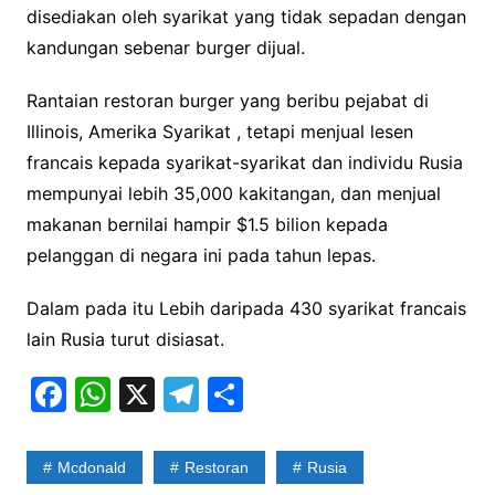
disediakan oleh syarikat yang tidak sepadan dengan
kandungan sebenar burger dijual.
Rantaian restoran burger yang beribu pejabat di
Illinois, Amerika Syarikat , tetapi menjual lesen
francais kepada syarikat-syarikat dan individu Rusia
mempunyai lebih 35,000 kakitangan, dan menjual
makanan bernilai hampir $1.5 bilion kepada
pelanggan di negara ini pada tahun lepas.
Dalam pada itu Lebih daripada 430 syarikat francais
lain Rusia turut disiasat.
F
W
X
T
S
a
h
el
h
c
at
e
ar
Mcdonald
Restoran
Rusia