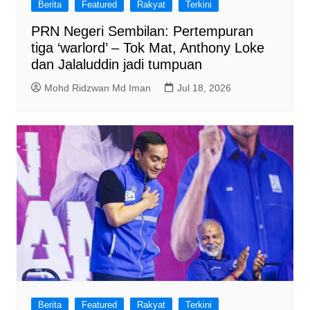
Berita
Featured
Rakyat
Terkini
PRN Negeri Sembilan: Pertempuran
tiga ‘warlord’ – Tok Mat, Anthony Loke
dan Jalaluddin jadi tumpuan
Mohd Ridzwan Md Iman
Jul 18, 2026
Berita
Featured
Rakyat
Terkini