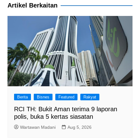
o
p
Artikel Berkaitan
k
Berita
Bisnes
Featured
Rakyat
RCI TH: Bukit Aman terima 9 laporan
polis, buka 5 kertas siasatan
Wartawan Madani
Aug 5, 2026