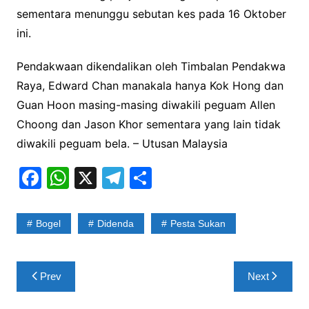
sementara menunggu sebutan kes pada 16 Oktober
ini.
Pendakwaan dikendalikan oleh Timbalan Pendakwa
Raya, Edward Chan manakala hanya Kok Hong dan
Guan Hoon masing-masing diwakili peguam Allen
Choong dan Jason Khor sementara yang lain tidak
diwakili peguam bela. – Utusan Malaysia
F
W
X
T
S
a
h
el
h
c
at
e
ar
Bogel
Didenda
Pesta Sukan
e
s
gr
e
b
A
a
Post
Prev
Next
o
p
m
navigation