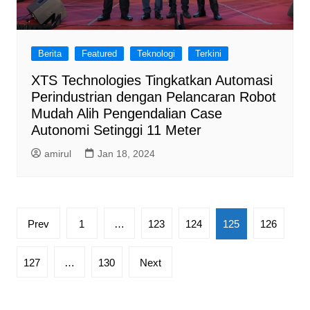
Berita
Featured
Teknologi
Terkini
XTS Technologies Tingkatkan Automasi
Perindustrian dengan Pelancaran Robot
Mudah Alih Pengendalian Case
Autonomi Setinggi 11 Meter
amirul
Jan 18, 2024
Posts
Prev
1
…
123
124
125
126
pagination
127
…
130
Next