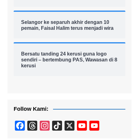
Selangor ke separuh akhir dengan 10
pemain, Faisal Halim terus menjadi wira
Bersatu tanding 24 kerusi guna logo
sendiri – bertembung PAS, Wawasan di 8
kerusi
Follow Kami:
F
T
In
Ti
X
Y
Y
a
hr
st
k
o
o