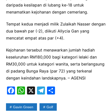
daripada kesilapan di lubang ke-18 untuk
menamatkan kejohanan dengan cemerlang.
Tempat kedua menjadi milik Zulaikah Nasser dengan
dua bawah par (-2), diikuti Allycia Gan yang
mencatat empat atas par (+4).
Kejohanan tersebut menawarkan jumlah hadiah
keseluruhan RM180,000 bagi kategori lelaki dan
RM30,000 untuk kategori wanita, serta berlangsung
di padang Bunga Raya (par 72) yang terkenal
dengan keindahan landskapnya. – AGENSI
F
W
X
T
S
a
h
el
h
c
at
e
ar
Gavin Green
Golf