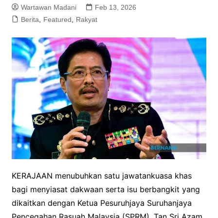
Wartawan Madani
Feb 13, 2026
Berita
,
Featured
,
Rakyat
KERAJAAN menubuhkan satu jawatankuasa khas
bagi menyiasat dakwaan serta isu berbangkit yang
dikaitkan dengan Ketua Pesuruhjaya Suruhanjaya
Pencegahan Rasuah Malaysia (SPRM), Tan Sri Azam