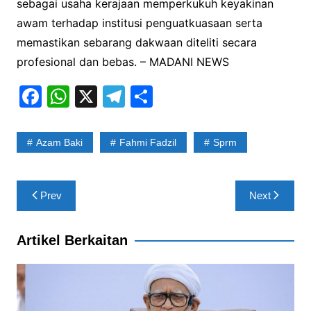
sebagai usaha kerajaan memperkukuh keyakinan
awam terhadap institusi penguatkuasaan serta
memastikan sebarang dakwaan diteliti secara
profesional dan bebas. – MADANI NEWS
F
W
X
T
S
a
h
el
h
c
at
e
ar
Azam Baki
Fahmi Fadzil
Sprm
e
s
gr
e
b
A
a
Post
Prev
Next
o
p
m
navigation
o
p
Artikel Berkaitan
k