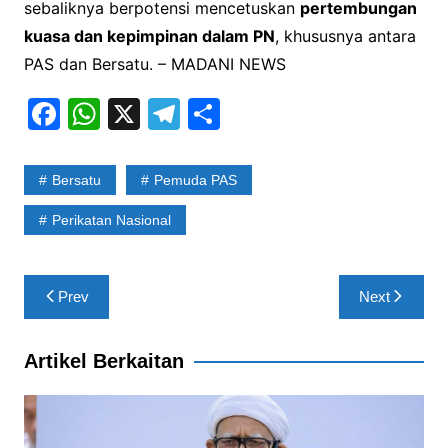
sebaliknya berpotensi mencetuskan
pertembungan
kuasa dan kepimpinan dalam PN
, khususnya antara
PAS dan Bersatu. – MADANI NEWS
F
W
X
T
S
a
h
el
h
c
at
e
ar
Bersatu
Pemuda PAS
e
s
gr
e
Perikatan Nasional
b
A
a
o
p
m
Post
o
p
Prev
Next
navigation
k
Artikel Berkaitan