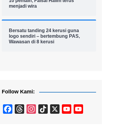
10 pemain, Faisal Halim terus
menjadi wira
Bersatu tanding 24 kerusi guna
logo sendiri – bertembung PAS,
Wawasan di 8 kerusi
Follow Kami:
F
T
In
Ti
X
Y
Y
a
hr
st
k
o
o
c
e
a
T
u
u