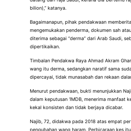
bilion),” katanya.
Bagaimanapun, pihak pendakwaan memberitah
mengemukakan penderma, dokumen sah atau 
diterima sebagai “derma” dari Arab Saudi, s
dipertikaikan.
Timbalan Pendakwa Raya Ahmad Akram Gharib
wang itu derma, sedangkan naratif sama sud
dipercayai, tidak munasabah dan rekaan dala
Menurut pendakwaan, bukti menunjukkan Naj
dalam keputusan 1MDB, menerima manfaat k
kekal konsisten dan tidak berjaya dicabar.
Najib, 72, didakwa pada 2018 atas empat pe
pengubahan wang haram. Perbicaraan kes itu