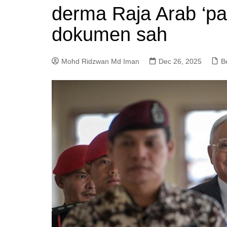
derma Raja Arab ‘pal
a
m
dokumen sah
Mohd Ridzwan Md Iman
Dec 26, 2025
B