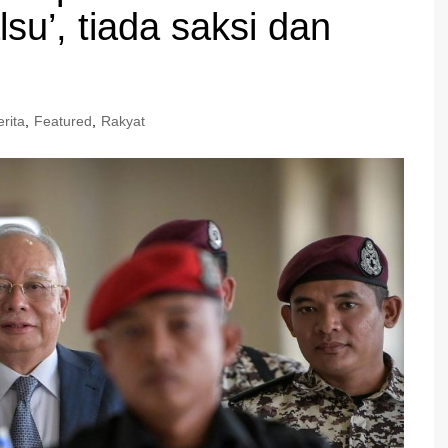
su’, tiada saksi dan
erita
,
Featured
,
Rakyat