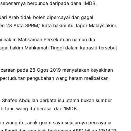
t sebenarnya berpunca daripada dana 1MDB.
ri Arab tidak boleh dipercayai dan gagal
23 Akta SPRM,” kata hakim itu, lapor Malaysiakini.
agai hakim Mahkamah Persekutuan namun dia
agai hakim Mahkamah Tinggi dalam kapasiti tersebut
bicaraan pada 28 Ogos 2019 menyatakan keyakinan
 pertuduhan pengubahan wang haram melibatkan
Shafee Abdullah berkata isu utama bukan sumber
b tahu wang itu berasal dari 1MDB.
n wang itu, anak guam saya sejujurnya percaya ia
ja Saudi dan ada janji berkenaan AS$1 bilion (RM4.21