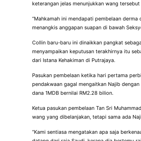
keterangan jelas menunjukkan wang tersebu
“Mahkamah ini mendapati pembelaan derma da
menangkis anggapan suapan di bawah Seksyen 
Collin baru-baru ini dinaikkan pangkat seb
menyampaikan keputusan terakhirnya itu seb
dari Istana Kehakiman di Putrajaya.
Pasukan pembelaan ketika hari pertama per
pendakwaan gagal mengaitkan Najib dengan
dana 1MDB bernilai RM2.28 bilion.
Ketua pasukan pembelaan Tan Sri Muhammad 
wang yang dibelanjakan, tetapi sama ada Naji
“Kami sentiasa mengatakan apa saja berkenaa
datang dari raja Saudi, kerana dia bertemu ra