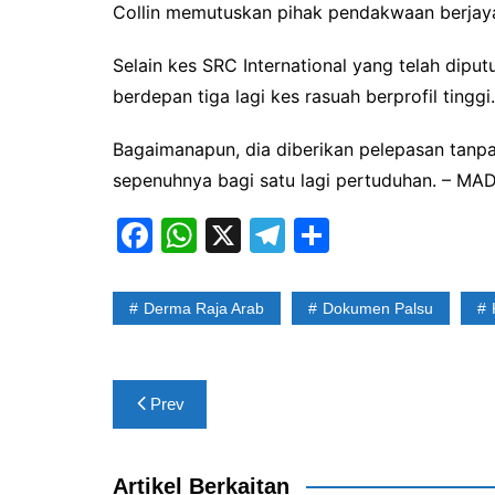
Collin memutuskan pihak pendakwaan berjay
Selain kes SRC International yang telah dipu
berdepan tiga lagi kes rasuah berprofil tinggi.
Bagaimanapun, dia diberikan pelepasan tan
sepenuhnya bagi satu lagi pertuduhan. – M
F
W
X
T
S
a
h
el
h
c
at
e
ar
Derma Raja Arab
Dokumen Palsu
e
s
gr
e
b
A
a
Post
o
p
m
Prev
navigation
o
p
k
Artikel Berkaitan