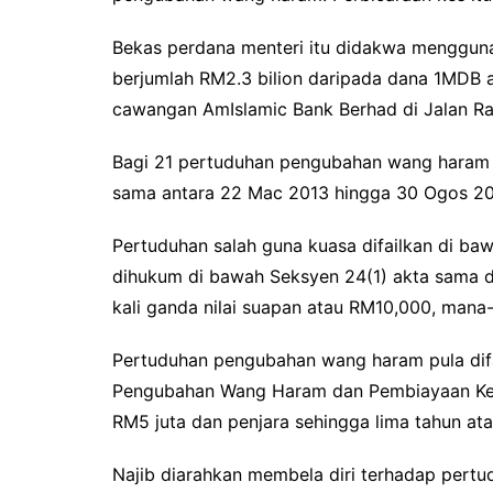
Bekas perdana menteri itu didakwa menggu
berjumlah RM2.3 bilion daripada dana 1MDB a
cawangan AmIslamic Bank Berhad di Jalan Raj
Bagi 21 pertuduhan pengubahan wang haram p
sama antara 22 Mac 2013 hingga 30 Ogos 20
Pertuduhan salah guna kuasa difailkan di b
dihukum di bawah Seksyen 24(1) akta sama d
kali ganda nilai suapan atau RM10,000, mana-
Pertuduhan pengubahan wang haram pula difa
Pengubahan Wang Haram dan Pembiayaan K
RM5 juta dan penjara sehingga lima tahun ata
Najib diarahkan membela diri terhadap pert