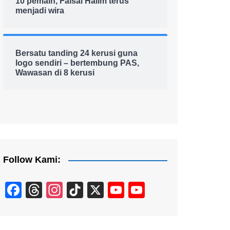
10 pemain, Faisal Halim terus
menjadi wira
Bersatu tanding 24 kerusi guna
logo sendiri – bertembung PAS,
Wawasan di 8 kerusi
Follow Kami:
F
T
In
Ti
X
Y
Y
a
hr
st
k
o
o
c
e
a
T
u
u