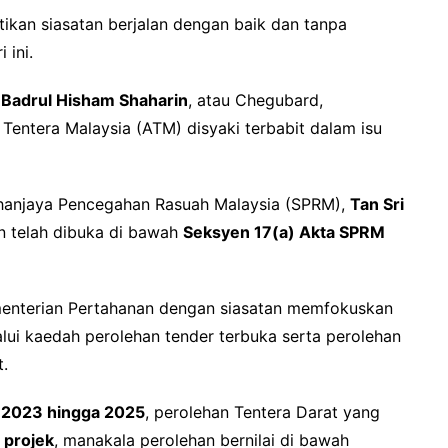
tikan siasatan berjalan dengan baik dan tanpa
 ini.
k
Badrul Hisham Shaharin
, atau Chegubard,
ntera Malaysia (ATM) disyaki terbabit dalam isu
uhanjaya Pencegahan Rasuah Malaysia (SPRM),
Tan Sri
n telah dibuka di bawah
Seksyen 17(a) Akta SPRM
menterian Pertahanan dengan siasatan memfokuskan
lui kaedah perolehan tender terbuka serta perolehan
.
n
2023 hingga 2025
, perolehan Tentera Darat yang
 projek
, manakala perolehan bernilai di bawah