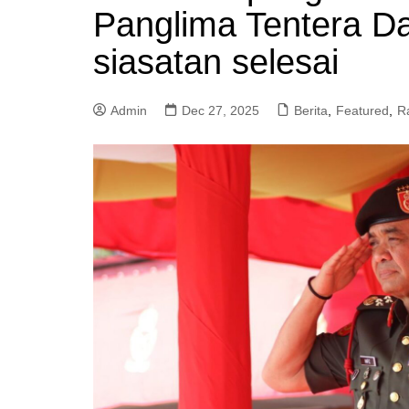
Panglima Tentera Da
a
m
siasatan selesai
Admin
Dec 27, 2025
Berita
,
Featured
,
R