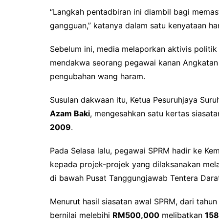
“Langkah pentadbiran ini diambil bagi memas
gangguan,” katanya dalam satu kenyataan hari
Sebelum ini, media melaporkan aktivis politi
mendakwa seorang pegawai kanan Angkatan Te
pengubahan wang haram.
Susulan dakwaan itu, Ketua Pesuruhjaya Sur
Azam Baki
, mengesahkan satu kertas siasata
2009
.
Pada Selasa lalu, pegawai SPRM hadir ke Ke
kepada projek-projek yang dilaksanakan mela
di bawah Pusat Tanggungjawab Tentera Darat
Menurut hasil siasatan awal SPRM, dari tahu
bernilai melebihi
RM500,000
melibatkan
158