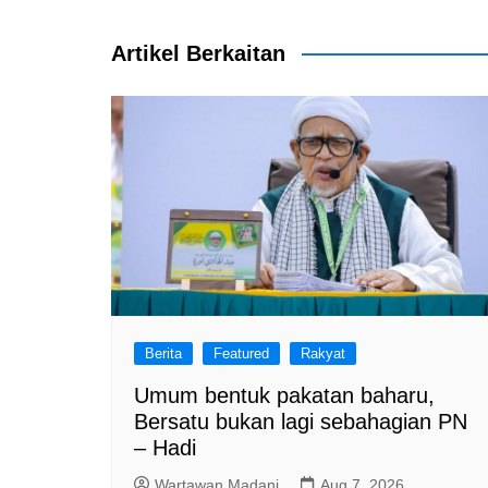
navigation
o
p
k
Artikel Berkaitan
Berita
Featured
Rakyat
Umum bentuk pakatan baharu,
Bersatu bukan lagi sebahagian PN
– Hadi
Wartawan Madani
Aug 7, 2026