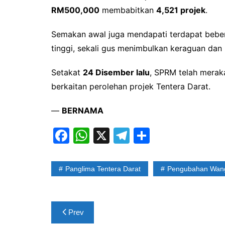
RM500,000
membabitkan
4,521 projek
.
Semakan awal juga mendapati terdapat beber
tinggi, sekali gus menimbulkan keraguan dan 
Setakat
24 Disember lalu
, SPRM telah mera
berkaitan perolehan projek Tentera Darat.
—
BERNAMA
F
W
X
T
S
a
h
el
h
c
at
e
ar
Panglima Tentera Darat
Pengubahan Wan
e
s
gr
e
b
A
a
Post
o
p
m
Prev