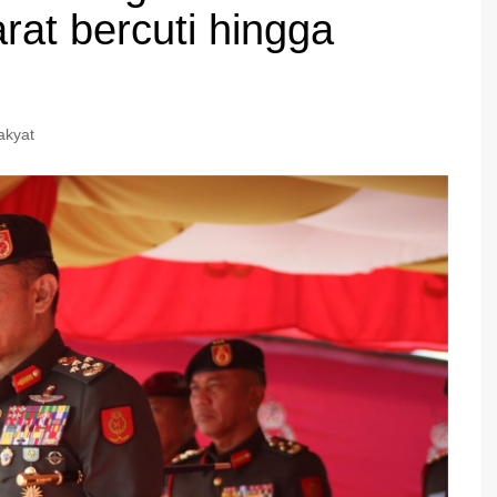
rat bercuti hingga
akyat