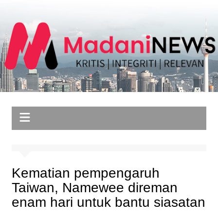
Skip
to
content
Kematian pempengaruh
Taiwan, Namewee direman
enam hari untuk bantu siasatan