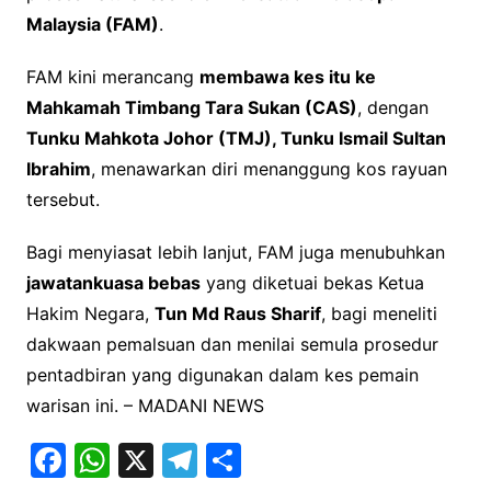
Malaysia (FAM)
.
FAM kini merancang
membawa kes itu ke
Mahkamah Timbang Tara Sukan (CAS)
, dengan
Tunku Mahkota Johor (TMJ), Tunku Ismail Sultan
Ibrahim
, menawarkan diri menanggung kos rayuan
tersebut.
Bagi menyiasat lebih lanjut, FAM juga menubuhkan
jawatankuasa bebas
yang diketuai bekas Ketua
Hakim Negara,
Tun Md Raus Sharif
, bagi meneliti
dakwaan pemalsuan dan menilai semula prosedur
pentadbiran yang digunakan dalam kes pemain
warisan ini. – MADANI NEWS
F
W
X
T
S