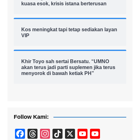
kuasa esok, krisis istana berterusan
Kos meningkat tapi tetap sediakan layan
VIP
Khir Toyo sah sertai Bersatu. “UMNO
akan terus jadi parti suplemen jika terus
menyorok di bawah ketiak PH”
Follow Kami:
F
T
In
Ti
X
Y
Y