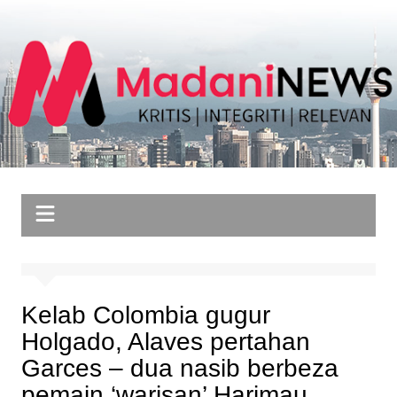
Skip
to
content
Kelab Colombia gugur
Holgado, Alaves pertahan
Garces – dua nasib berbeza
pemain ‘warisan’ Harimau