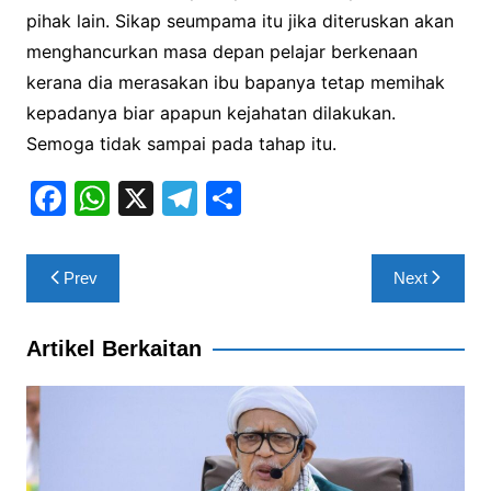
pihak lain. Sikap seumpama itu jika diteruskan akan
menghancurkan masa depan pelajar berkenaan
kerana dia merasakan ibu bapanya tetap memihak
kepadanya biar apapun kejahatan dilakukan.
Semoga tidak sampai pada tahap itu.
F
W
X
T
S
a
h
el
h
c
at
e
ar
Post
Prev
Next
e
s
gr
e
navigation
b
A
a
Artikel Berkaitan
o
p
m
o
p
k