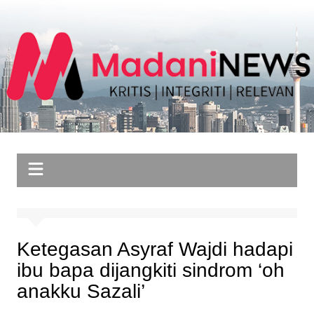
Skip
to
content
Ketegasan Asyraf Wajdi hadapi
ibu bapa dijangkiti sindrom ‘oh
anakku Sazali’