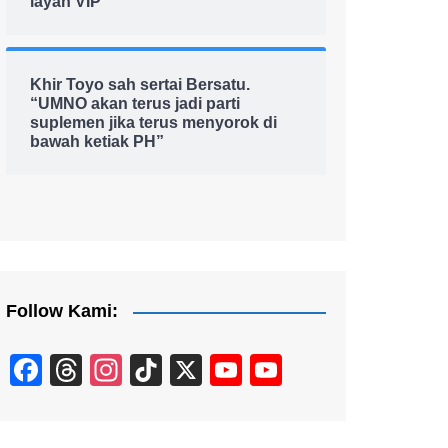
layan VIP
Khir Toyo sah sertai Bersatu.
“UMNO akan terus jadi parti
suplemen jika terus menyorok di
bawah ketiak PH”
Follow Kami:
F
T
In
Ti
X
Y
Y
a
hr
st
k
o
o
c
e
a
T
u
u