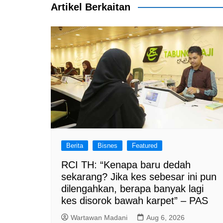
k
Artikel Berkaitan
Berita
Bisnes
Featured
RCI TH: “Kenapa baru dedah
sekarang? Jika kes sebesar ini pun
dilengahkan, berapa banyak lagi
kes disorok bawah karpet” – PAS
Wartawan Madani
Aug 6, 2026