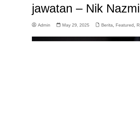
jawatan – Nik Nazmi
a
m
Admin
May 29, 2025
Berita
,
Featured
,
R