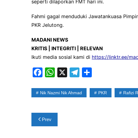
seperti dilaporkan FMT hari ini.
Fahmi gagal menduduki Jawatankuasa Pimpin
PKR Jelutong.
MADANI NEWS
KRITIS | INTEGRITI | RELEVAN
Ikuti media sosial kami di
https://linktr.ee/m
F
W
X
T
S
a
h
el
h
c
at
e
ar
Nik Nazmi Nik Ahmad
PKR
Rafizi 
e
s
gr
e
b
A
a
Post
o
p
m
Prev
navigation
o
p