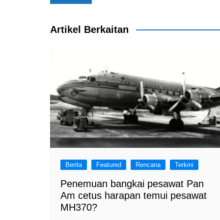
navigation
b
A
a
o
p
m
Artikel Berkaitan
o
p
k
Berita
Featured
Rencana
Terkini
Penemuan bangkai pesawat Pan
Am cetus harapan temui pesawat
MH370?