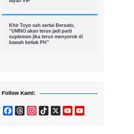
layan VIP
Khir Toyo sah sertai Bersatu.
“UMNO akan terus jadi parti
suplemen jika terus menyorok di
bawah ketiak PH”
Follow Kami:
F
T
In
Ti
X
Y
Y
a
hr
st
k
o
o
c
e
a
T
u
u