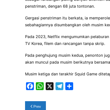
penstriman, dengan 68 juta tontonan.
Gergasi penstriman itu berkata, ia memperol
sebahagiannya disumbangkan oleh musim ke
Pada 2023, Netflix mengumumkan pelaburan $2
TV Korea, filem dan rancangan tanpa skrip.
Pada penghujung musim kedua, penonton juga 
akan muncul pada musim berikutnya bersama
Musim ketiga dan terakhir Squid Game ditetap
F
W
X
T
S
a
h
el
h
c
at
e
ar
Post
Prev
e
s
gr
e