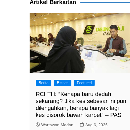
o
p
m
Artikel Berkaitan
o
p
k
Berita
Bisnes
Featured
RCI TH: “Kenapa baru dedah
sekarang? Jika kes sebesar ini pun
dilengahkan, berapa banyak lagi
kes disorok bawah karpet” – PAS
Wartawan Madani
Aug 6, 2026