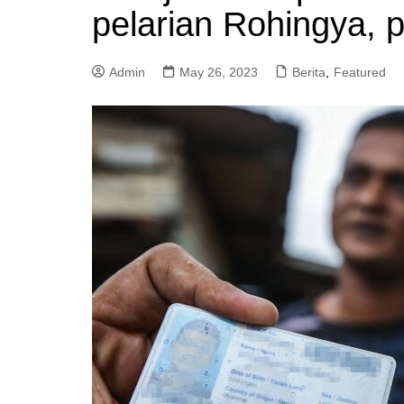
pelarian Rohingya,
a
m
Admin
May 26, 2023
Berita
,
Featured