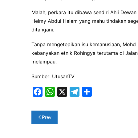
Malah, perkara itu dibawa sendiri Ahli De
Helmy Abdul Halem yang mahu tindakan seger
ditangani.
Tanpa mengetepikan isu kemanusiaan, Mohd 
kebanyakan etnik Rohingya terutama di Jala
melampau.
Sumber: UtusanTV
F
W
X
T
S
a
h
el
h
c
at
e
ar
Post
Prev
e
s
gr
e
navigation
b
A
a