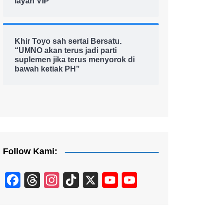
layan VIP
Khir Toyo sah sertai Bersatu.
“UMNO akan terus jadi parti
suplemen jika terus menyorok di
bawah ketiak PH”
Follow Kami:
F
T
In
Ti
X
Y
Y
a
hr
st
k
o
o
c
e
a
T
u
u