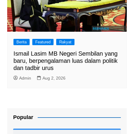
Berita
Featured
Rakyat
Ismail Lasim MB Negeri Sembilan yang
baru, berpengalaman luas dalam politik
dan tadbir urus
Admin
Aug 2, 2026
Popular