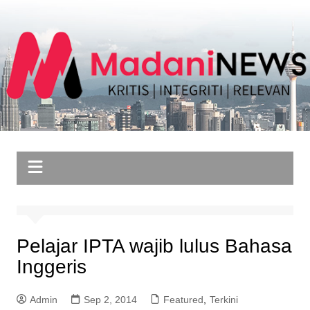
Skip
to
content
Pelajar IPTA wajib lulus Bahasa
Inggeris
Admin
Sep 2, 2014
Featured
,
Terkini