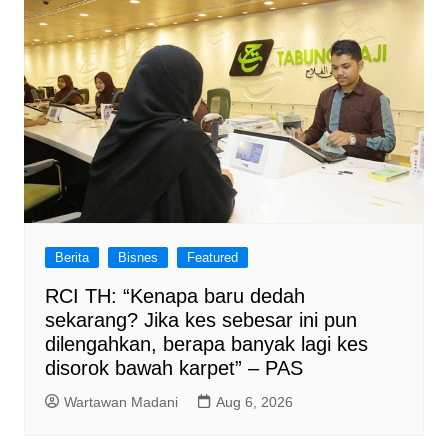
Berita
Bisnes
Featured
RCI TH: “Kenapa baru dedah
sekarang? Jika kes sebesar ini pun
dilengahkan, berapa banyak lagi kes
disorok bawah karpet” – PAS
Wartawan Madani
Aug 6, 2026