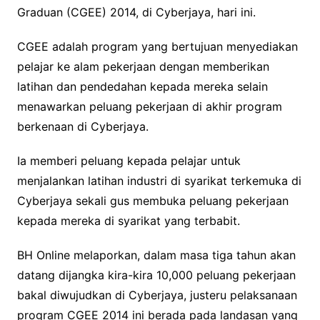
Graduan (CGEE) 2014, di Cyberjaya, hari ini.
CGEE adalah program yang bertujuan menyediakan
pelajar ke alam pekerjaan dengan memberikan
latihan dan pendedahan kepada mereka selain
menawarkan peluang pekerjaan di akhir program
berkenaan di Cyberjaya.
Ia memberi peluang kepada pelajar untuk
menjalankan latihan industri di syarikat terkemuka di
Cyberjaya sekali gus membuka peluang pekerjaan
kepada mereka di syarikat yang terbabit.
BH Online melaporkan, dalam masa tiga tahun akan
datang dijangka kira-kira 10,000 peluang pekerjaan
bakal diwujudkan di Cyberjaya, justeru pelaksanaan
program CGEE 2014 ini berada pada landasan yang