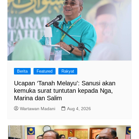
Berita
Featured
Rakyat
Ucapan ‘Tanah Melayu’: Sanusi akan
kemuka surat tuntutan kepada Nga,
Marina dan Salim
Wartawan Madani
Aug 4, 2026