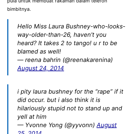
pula untuk membuat rakaman dalam telefon
bimbitnya.
Hello Miss Laura Bushney-who-looks-
way-older-than-26, haven’t you
heard? It takes 2 to tango! u r to be
blamed as well!
— reena bahrin (@reenakarenina)
August 24, 2014
i pity laura bushney for the “rape” if it
did occur. but i also think it is
hilariously stupid not to stand up and
yell at him
— Yvonne Yong (@yyvonn)
August
25, 2014