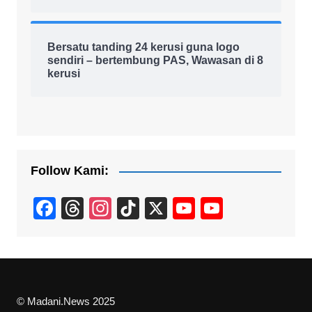
Bersatu tanding 24 kerusi guna logo
sendiri – bertembung PAS, Wawasan di 8
kerusi
Follow Kami:
F
T
In
Ti
X
Y
Y
a
hr
st
k
o
o
c
e
a
T
u
u
e
a
gr
o
T
T
b
d
a
k
u
u
© Madani.News 2025