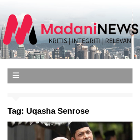
Skip
to
content
Tag:
Uqasha Senrose