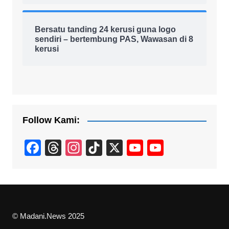
Bersatu tanding 24 kerusi guna logo
sendiri – bertembung PAS, Wawasan di 8
kerusi
Follow Kami:
F
T
In
Ti
X
Y
Y
a
hr
st
k
o
o
c
e
a
T
u
u
e
a
gr
o
T
T
b
d
a
k
u
u
© Madani.News 2025