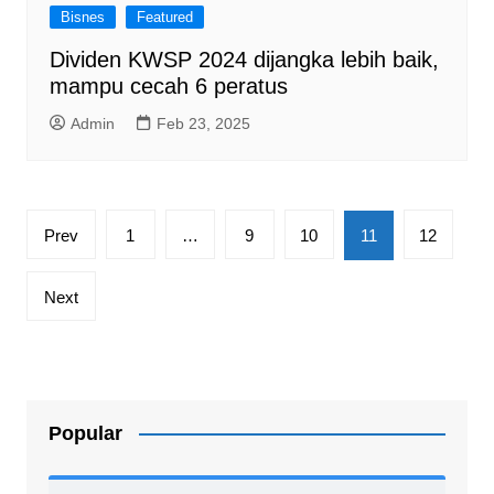
Bisnes
Featured
Dividen KWSP 2024 dijangka lebih baik,
mampu cecah 6 peratus
Admin
Feb 23, 2025
Posts
Prev
1
…
9
10
11
12
pagination
Next
Popular