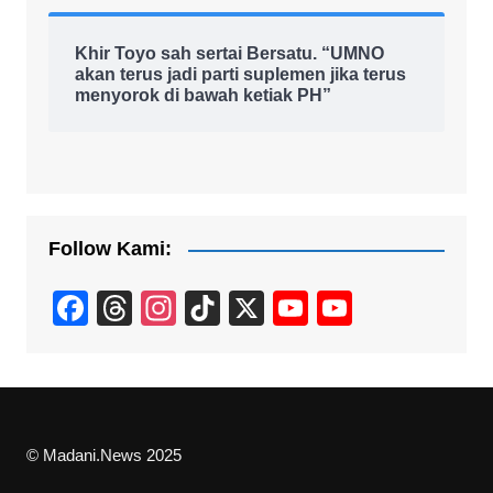
Khir Toyo sah sertai Bersatu. “UMNO
akan terus jadi parti suplemen jika terus
menyorok di bawah ketiak PH”
Follow Kami:
F
T
In
Ti
X
Y
Y
a
hr
st
k
o
o
c
e
a
T
u
u
e
a
gr
o
T
T
b
d
a
k
u
u
© Madani.News 2025
o
s
m
b
b